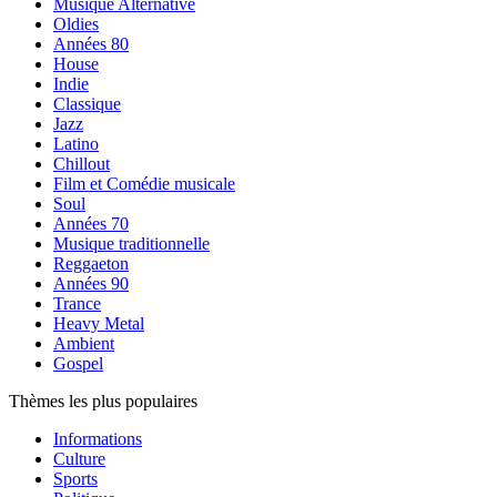
Musique Alternative
Oldies
Années 80
House
Indie
Classique
Jazz
Latino
Chillout
Film et Comédie musicale
Soul
Années 70
Musique traditionnelle
Reggaeton
Années 90
Trance
Heavy Metal
Ambient
Gospel
Thèmes les plus populaires
Informations
Culture
Sports