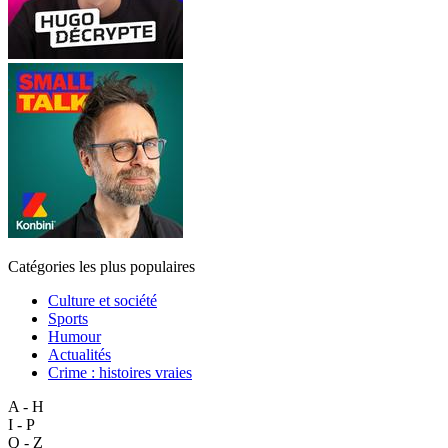
Catégories les plus populaires
Culture et société
Sports
Humour
Actualités
Crime : histoires vraies
A - H
I - P
Q - Z