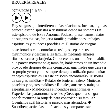
BRUJERÍA REALES
07/08/2026
|
1 h 59 min
Hay suegras que interfieren en las relaciones. Incluso, algunas
parecen estar dispuestas a destruirlas desde las sombras.En
este episodio de Extra Anormal Podcast, presentamos relatos
de suegras tóxicas, brujería familiar, maldiciones, trabajos
espirituales y muñecas poseídas.⚠️ Historias de suegras
obsesionadas con controlar a sus hijos, separar sus
matrimonios y destruir a las familias mediante amarres,
rituales oscuros y brujería. Conoceremos una muñeca maldita
que parece moverse sola; también, hablaremos de un incendio
provocado después de una cremación, una madre que desea a
su propio yerno y un estanque de sapos utilizado para ocultar
trabajos espirituales.En este episodio encontrarás:•⁠ ⁠Historias
de suegras malditas.•⁠ ⁠Relatos de brujería reales.•⁠ ⁠Muñecas
poseídas y objetos malditos.•⁠ ⁠Rituales, amarres y trabajos
espirituales.•⁠ ⁠Maldiciones e incendios paranormales.•⁠
⁠Experiencias paranormales reales.¿Crees que una suegra
podría recurrir a la brujería para controlar a su familia?
Cuéntanos cuál historia te pareció más aterradora.🔔
Suscríbete, activa las notificaciones y comparte este