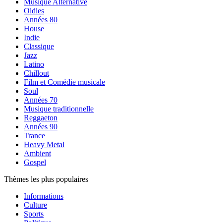
Musique Alternative
Oldies
Années 80
House
Indie
Classique
Jazz
Latino
Chillout
Film et Comédie musicale
Soul
Années 70
Musique traditionnelle
Reggaeton
Années 90
Trance
Heavy Metal
Ambient
Gospel
Thèmes les plus populaires
Informations
Culture
Sports