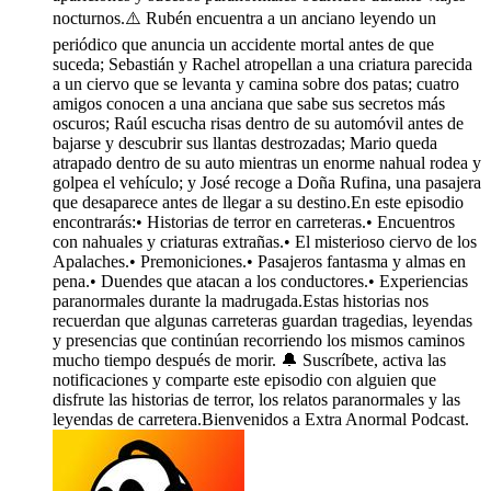
nocturnos.⚠️ Rubén encuentra a un anciano leyendo un
periódico que anuncia un accidente mortal antes de que
suceda; Sebastián y Rachel atropellan a una criatura parecida
a un ciervo que se levanta y camina sobre dos patas; cuatro
amigos conocen a una anciana que sabe sus secretos más
oscuros; Raúl escucha risas dentro de su automóvil antes de
bajarse y descubrir sus llantas destrozadas; Mario queda
atrapado dentro de su auto mientras un enorme nahual rodea y
golpea el vehículo; y José recoge a Doña Rufina, una pasajera
que desaparece antes de llegar a su destino.En este episodio
encontrarás:•⁠ ⁠Historias de terror en carreteras.•⁠ ⁠Encuentros
con nahuales y criaturas extrañas.•⁠ ⁠El misterioso ciervo de los
Apalaches.•⁠ ⁠Premoniciones.•⁠ ⁠Pasajeros fantasma y almas en
pena.•⁠ ⁠Duendes que atacan a los conductores.•⁠ ⁠Experiencias
paranormales durante la madrugada.Estas historias nos
recuerdan que algunas carreteras guardan tragedias, leyendas
y presencias que continúan recorriendo los mismos caminos
mucho tiempo después de morir. 🔔 Suscríbete, activa las
notificaciones y comparte este episodio con alguien que
disfrute las historias de terror, los relatos paranormales y las
leyendas de carretera.Bienvenidos a Extra Anormal Podcast.