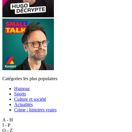
Catégories les plus populaires
Humour
Sports
Culture et société
Actualités
Crime : histoires vraies
A - H
I - P
Q - Z