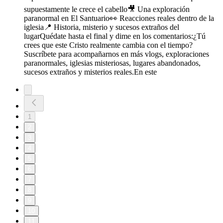
supuestamente le crece el cabello🎥 Una exploración
paranormal en El Santuario👀 Reacciones reales dentro de la
iglesia📍 Historia, misterio y sucesos extraños del
lugarQuédate hasta el final y dime en los comentarios:¿Tú
crees que este Cristo realmente cambia con el tiempo?
Suscríbete para acompañarnos en más vlogs, exploraciones
paranormales, iglesias misteriosas, lugares abandonados,
sucesos extraños y misterios reales.En este
1
2
3
4
5
6
7
8
9
10
11