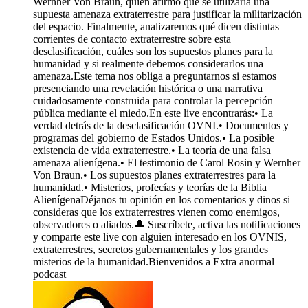
Wernher Von Braun, quien afirmó que se utilizaría una
supuesta amenaza extraterrestre para justificar la militarización
del espacio. Finalmente, analizaremos qué dicen distintas
corrientes de contacto extraterrestre sobre esta
desclasificación, cuáles son los supuestos planes para la
humanidad y si realmente debemos considerarlos una
amenaza.Este tema nos obliga a preguntarnos si estamos
presenciando una revelación histórica o una narrativa
cuidadosamente construida para controlar la percepción
pública mediante el miedo.En este live encontrarás:•⁠ ⁠La
verdad detrás de la desclasificación OVNI.•⁠ ⁠Documentos y
programas del gobierno de Estados Unidos.•⁠ ⁠La posible
existencia de vida extraterrestre.•⁠ ⁠La teoría de una falsa
amenaza alienígena.•⁠ ⁠El testimonio de Carol Rosin y Wernher
Von Braun.•⁠ ⁠Los supuestos planes extraterrestres para la
humanidad.•⁠ ⁠Misterios, profecías y teorías de la Biblia
AlienígenaDéjanos tu opinión en los comentarios y dinos si
consideras que los extraterrestres vienen como enemigos,
observadores o aliados.🔔 Suscríbete, activa las notificaciones
y comparte este live con alguien interesado en los OVNIS,
extraterrestres, secretos gubernamentales y los grandes
misterios de la humanidad.Bienvenidos a Extra anormal
podcast