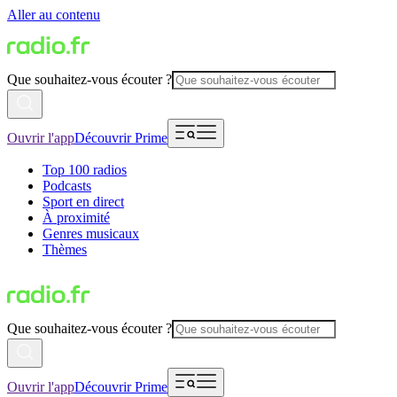
Aller au contenu
Que souhaitez-vous écouter ?
Ouvrir l'app
Découvrir Prime
Top 100 radios
Podcasts
Sport en direct
À proximité
Genres musicaux
Thèmes
Que souhaitez-vous écouter ?
Ouvrir l'app
Découvrir Prime