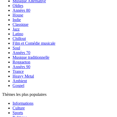
Musique Alternative
Oldies
Années 80
House
Indie
Classique
Jazz
Latino
Chillout
Film et Comédie musicale
Soul
Années 70
Musique traditionnelle
Reggaeton
Années 90
Trance
Heavy Metal
Ambient
Gospel
Thèmes les plus populaires
Informations
Culture
Sports