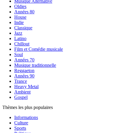
Musique Alternative
Oldies
Années 80
House
Indie
Classique
Jazz
Latino
Chillout
Film et Comédie musicale
Soul
Années 70
Musique traditionnelle
Reggaeton
Années 90
Trance
Heavy Metal
Ambient
Gospel
Thèmes les plus populaires
Informations
Culture
Sports