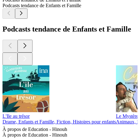
Podcasts tendance de Enfants et Famille
Podcasts tendance de Enfants et Famille
L'Ile au trésor
Le Mystère 
Drame, Enfants et Famille, Fiction, Histoires pour enfants
Animaux, En
À propos de Education - Hinouh
À propos de Education - Hinouh