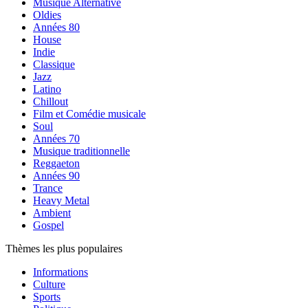
Musique Alternative
Oldies
Années 80
House
Indie
Classique
Jazz
Latino
Chillout
Film et Comédie musicale
Soul
Années 70
Musique traditionnelle
Reggaeton
Années 90
Trance
Heavy Metal
Ambient
Gospel
Thèmes les plus populaires
Informations
Culture
Sports