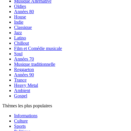
Musique Alternative
Oldies
Années 80
House
Indie
Classique
Jazz
Latino
Chillout
Film et Comédie musicale
Soul
Années 70
Musique traditionnelle
Reggaeton
Années 90
Trance
Heavy Metal
Ambient
Gospel
Thèmes les plus populaires
Informations
Culture
Sports