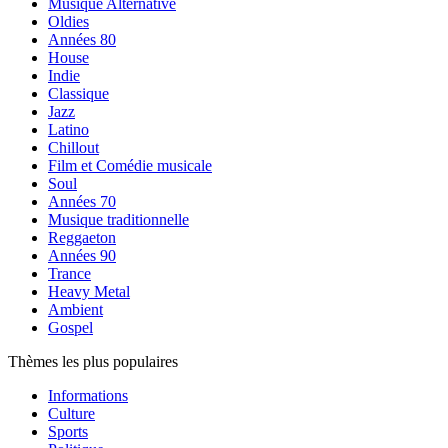
Musique Alternative
Oldies
Années 80
House
Indie
Classique
Jazz
Latino
Chillout
Film et Comédie musicale
Soul
Années 70
Musique traditionnelle
Reggaeton
Années 90
Trance
Heavy Metal
Ambient
Gospel
Thèmes les plus populaires
Informations
Culture
Sports