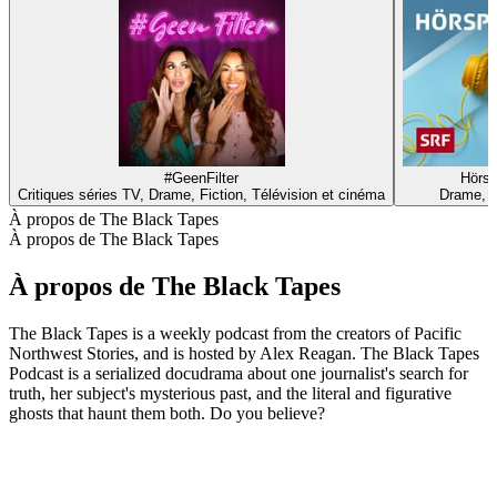
#GeenFilter
Hörsp
Critiques séries TV, Drame, Fiction, Télévision et cinéma
Drame, F
À propos de The Black Tapes
À propos de The Black Tapes
À propos de The Black Tapes
The Black Tapes is a weekly podcast from the creators of Pacific
Northwest Stories, and is hosted by Alex Reagan. The Black Tapes
Podcast is a serialized docudrama about one journalist's search for
truth, her subject's mysterious past, and the literal and figurative
ghosts that haunt them both. Do you believe?
Site web du podcast