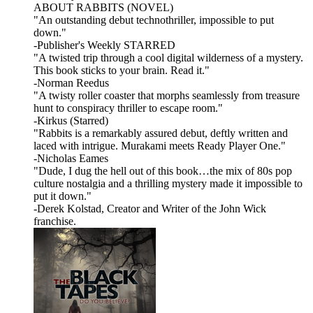
ABOUT RABBITS (NOVEL)
"An outstanding debut technothriller, impossible to put
down."
-Publisher's Weekly STARRED
"A twisted trip through a cool digital wilderness of a mystery.
This book sticks to your brain. Read it."
-Norman Reedus
"A twisty roller coaster that morphs seamlessly from treasure
hunt to conspiracy thriller to escape room."
-Kirkus (Starred)
"Rabbits is a remarkably assured debut, deftly written and
laced with intrigue. Murakami meets Ready Player One."
-Nicholas Eames
"Dude, I dug the hell out of this book…the mix of 80s pop
culture nostalgia and a thrilling mystery made it impossible to
put it down."
-Derek Kolstad, Creator and Writer of the John Wick
franchise.