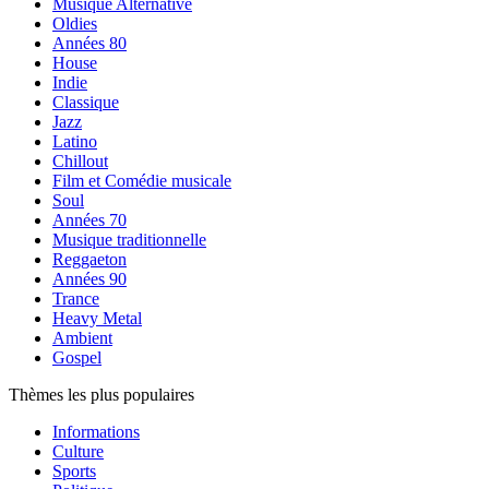
Musique Alternative
Oldies
Années 80
House
Indie
Classique
Jazz
Latino
Chillout
Film et Comédie musicale
Soul
Années 70
Musique traditionnelle
Reggaeton
Années 90
Trance
Heavy Metal
Ambient
Gospel
Thèmes les plus populaires
Informations
Culture
Sports