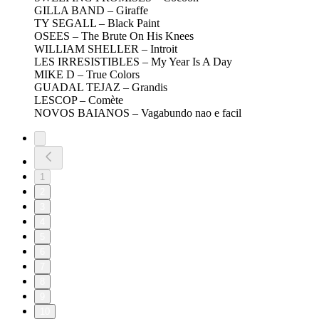
GILLA BAND – Giraffe
TY SEGALL – Black Paint
OSEES – The Brute On His Knees
WILLIAM SHELLER – Introit
LES IRRESISTIBLES – My Year Is A Day
MIKE D – True Colors
GUADAL TEJAZ – Grandis
LESCOP – Comète
NOVOS BAIANOS – Vagabundo nao e facil
1
2
3
4
5
6
7
8
9
10