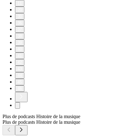
11
20
30
36
37
38
39
40
41
42
43
44
45
46
Plus de podcasts Histoire de la musique
Plus de podcasts Histoire de la musique