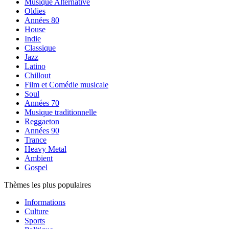
Musique Alternative
Oldies
Années 80
House
Indie
Classique
Jazz
Latino
Chillout
Film et Comédie musicale
Soul
Années 70
Musique traditionnelle
Reggaeton
Années 90
Trance
Heavy Metal
Ambient
Gospel
Thèmes les plus populaires
Informations
Culture
Sports