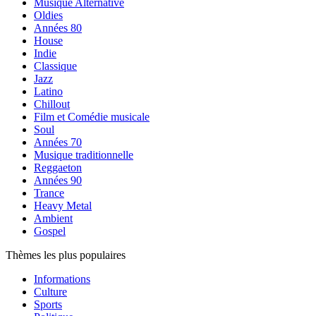
Musique Alternative
Oldies
Années 80
House
Indie
Classique
Jazz
Latino
Chillout
Film et Comédie musicale
Soul
Années 70
Musique traditionnelle
Reggaeton
Années 90
Trance
Heavy Metal
Ambient
Gospel
Thèmes les plus populaires
Informations
Culture
Sports