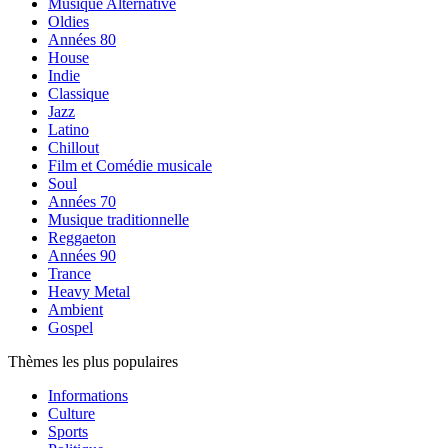
Musique Alternative
Oldies
Années 80
House
Indie
Classique
Jazz
Latino
Chillout
Film et Comédie musicale
Soul
Années 70
Musique traditionnelle
Reggaeton
Années 90
Trance
Heavy Metal
Ambient
Gospel
Thèmes les plus populaires
Informations
Culture
Sports