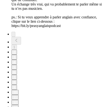
Un échange très vrai, qui va probablement te parler même si
tu n’es pas musicien.
ps.: Si tu veux apprendre à parler anglais avec confiance,
clique sur le lien ci-dessous :
⁠⁠⁠⁠⁠⁠⁠⁠⁠⁠⁠⁠⁠⁠⁠⁠⁠⁠⁠⁠⁠https://bit.ly/peasyanglaispodcast
1
2
3
4
5
6
7
8
9
10
11
12