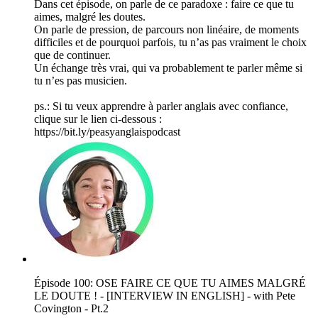
Dans cet épisode, on parle de ce paradoxe : faire ce que tu
aimes, malgré les doutes.
On parle de pression, de parcours non linéaire, de moments
difficiles et de pourquoi parfois, tu n’as pas vraiment le choix
que de continuer.
Un échange très vrai, qui va probablement te parler même si
tu n’es pas musicien.
ps.: Si tu veux apprendre à parler anglais avec confiance,
clique sur le lien ci-dessous :
⁠⁠⁠⁠⁠⁠⁠⁠⁠⁠⁠⁠⁠⁠⁠⁠⁠⁠⁠⁠⁠⁠⁠https://bit.ly/peasyanglaispodcast
Épisode 100: OSE FAIRE CE QUE TU AIMES MALGRÉ
LE DOUTE ! - [INTERVIEW IN ENGLISH] - with Pete
Covington - Pt.2