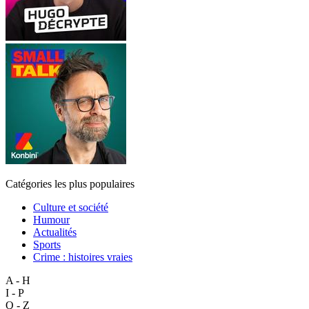
Catégories les plus populaires
Culture et société
Humour
Actualités
Sports
Crime : histoires vraies
A - H
I - P
Q - Z