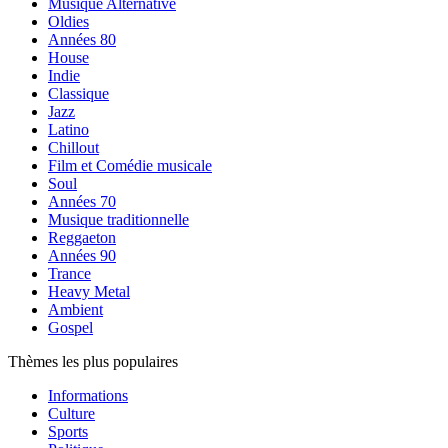
Musique Alternative
Oldies
Années 80
House
Indie
Classique
Jazz
Latino
Chillout
Film et Comédie musicale
Soul
Années 70
Musique traditionnelle
Reggaeton
Années 90
Trance
Heavy Metal
Ambient
Gospel
Thèmes les plus populaires
Informations
Culture
Sports