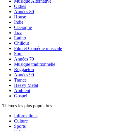
Musique Alternative
Oldies
Années 80
House
Indie
Classique
Jazz
Latino
Chillout
Film et Comédie musicale
Soul
Années 70
Musique traditionnelle
Reggaeton
Années 90
Trance
Heavy Metal
Ambient
Gospel
Thèmes les plus populaires
Informations
Culture
Sports