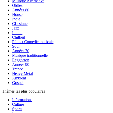
Musique Alternative
Oldies
Années 80
House
Indie
Classique
Jazz
Latino
Chillout
Film et Comédie musicale
Soul
Années 70
Musique traditionnelle
Reggaeton
Années 90
Trance
Heavy Metal
Ambient
Gospel
Thèmes les plus populaires
Informations
Culture
Sports