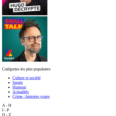
Catégories les plus populaires
Culture et société
Sports
Humour
Actualités
Crime : histoires vraies
A - H
I - P
Q - Z