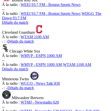
Boston Red Sox
À la radio :
WEEI 93.7 FM - Boston Sports News
-
-
À la radio :
WEEI 93.7 FM - Boston Sports News
WDGG The
Dawg 93.7 FM
Détails du match
Cleveland Guardians
À la radio :
WTAM 1100 AM
-
:
-
Détails du match
Chicago White Sox
À la radio :
WMVP - ESPN 1000 AM
-
-
À la radio :
WMVP - ESPN 1000 AM
WTAM 1100 AM
Détails du match
Minnesota Twins
À la radio :
WCCO - News Talk 830
-
:
-
Détails du match
Milwaukee Brewers
À la radio :
WTMJ - Newsradio 620
-
-