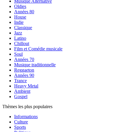
Musique Alternative
Oldies
Années 80
House
Indie
Classique
Jazz
Latino
Chillout
Film et Comédie musicale
Soul
Années 70
Musique traditionnelle
Reggaeton
Années 90
Trance
Heavy Metal
Ambient
Gospel
Thèmes les plus populaires
Informations
Culture
Sports