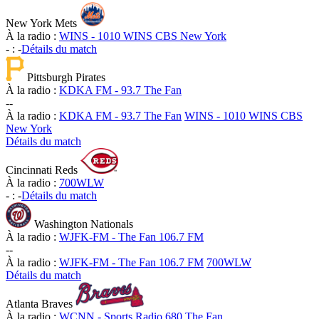
New York Mets
À la radio :
WINS - 1010 WINS CBS New York
-
:
-
Détails du match
Pittsburgh Pirates
À la radio :
KDKA FM - 93.7 The Fan
-
-
À la radio :
KDKA FM - 93.7 The Fan
WINS - 1010 WINS CBS
New York
Détails du match
Cincinnati Reds
À la radio :
700WLW
-
:
-
Détails du match
Washington Nationals
À la radio :
WJFK-FM - The Fan 106.7 FM
-
-
À la radio :
WJFK-FM - The Fan 106.7 FM
700WLW
Détails du match
Atlanta Braves
À la radio :
WCNN - Sports Radio 680 The Fan