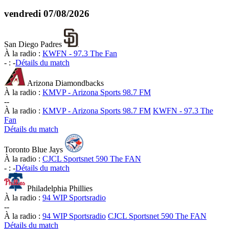
vendredi
07/08/2026
San Diego Padres
À la radio :
KWFN - 97.3 The Fan
-
:
-
Détails du match
Arizona Diamondbacks
À la radio :
KMVP - Arizona Sports 98.7 FM
-
-
À la radio :
KMVP - Arizona Sports 98.7 FM
KWFN - 97.3 The
Fan
Détails du match
Toronto Blue Jays
À la radio :
CJCL Sportsnet 590 The FAN
-
:
-
Détails du match
Philadelphia Phillies
À la radio :
94 WIP Sportsradio
-
-
À la radio :
94 WIP Sportsradio
CJCL Sportsnet 590 The FAN
Détails du match