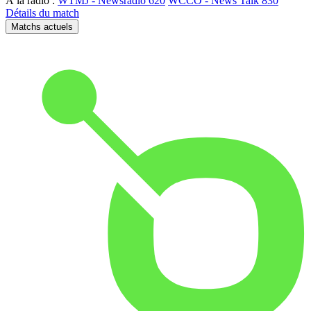
À la radio :
WTMJ - Newsradio 620
WCCO - News Talk 830
Détails du match
Matchs actuels