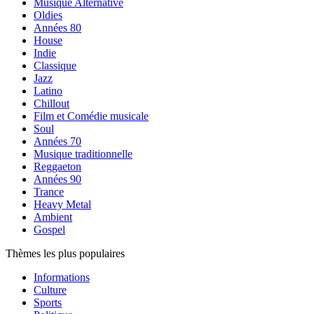
Musique Alternative
Oldies
Années 80
House
Indie
Classique
Jazz
Latino
Chillout
Film et Comédie musicale
Soul
Années 70
Musique traditionnelle
Reggaeton
Années 90
Trance
Heavy Metal
Ambient
Gospel
Thèmes les plus populaires
Informations
Culture
Sports