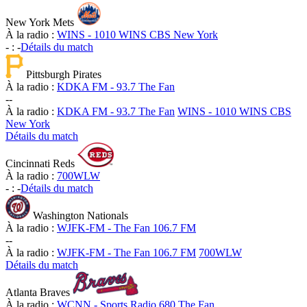
New York Mets
À la radio :
WINS - 1010 WINS CBS New York
-
:
-
Détails du match
Pittsburgh Pirates
À la radio :
KDKA FM - 93.7 The Fan
-
-
À la radio :
KDKA FM - 93.7 The Fan
WINS - 1010 WINS CBS
New York
Détails du match
Cincinnati Reds
À la radio :
700WLW
-
:
-
Détails du match
Washington Nationals
À la radio :
WJFK-FM - The Fan 106.7 FM
-
-
À la radio :
WJFK-FM - The Fan 106.7 FM
700WLW
Détails du match
Atlanta Braves
À la radio :
WCNN - Sports Radio 680 The Fan