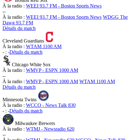
Boston Red Sox
À la radio :
WEEI 93.7 FM - Boston Sports News
-
-
À la radio :
WEEI 93.7 FM - Boston Sports News
WDGG The
Dawg 93.7 FM
Détails du match
Cleveland Guardians
À la radio :
WTAM 1100 AM
-
:
-
Détails du match
Chicago White Sox
À la radio :
WMVP - ESPN 1000 AM
-
-
À la radio :
WMVP - ESPN 1000 AM
WTAM 1100 AM
Détails du match
Minnesota Twins
À la radio :
WCCO - News Talk 830
-
:
-
Détails du match
Milwaukee Brewers
À la radio :
WTMJ - Newsradio 620
-
-