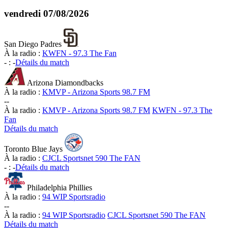
vendredi
07/08/2026
San Diego Padres
À la radio :
KWFN - 97.3 The Fan
-
:
-
Détails du match
Arizona Diamondbacks
À la radio :
KMVP - Arizona Sports 98.7 FM
-
-
À la radio :
KMVP - Arizona Sports 98.7 FM
KWFN - 97.3 The
Fan
Détails du match
Toronto Blue Jays
À la radio :
CJCL Sportsnet 590 The FAN
-
:
-
Détails du match
Philadelphia Phillies
À la radio :
94 WIP Sportsradio
-
-
À la radio :
94 WIP Sportsradio
CJCL Sportsnet 590 The FAN
Détails du match