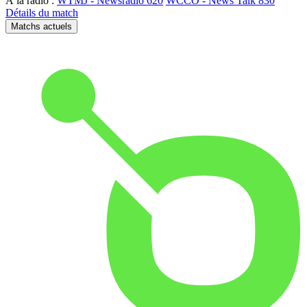
À la radio :
WTMJ - Newsradio 620
WCCO - News Talk 830
Détails du match
Matchs actuels