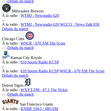
-
:
-
Détails du match
Milwaukee Brewers
À la radio :
WTMJ - Newsradio 620
-
-
À la radio :
WTMJ - Newsradio 620
WCCO - News Talk 830
Détails du match
Chicago Cubs
À la radio :
WSCR - 670 AM The Score
-
:
-
Détails du match
Kansas City Royals
À la radio :
610 Sports Radio KCSP
-
-
À la radio :
610 Sports Radio KCSP
WSCR - 670 AM The Score
Détails du match
Detroit Tigers
À la radio :
WXYT-FM - 97.1 The Ticket
-
:
-
Détails du match
San Francisco Giants
À la radio :
KNBR 104.5 / 680 AM