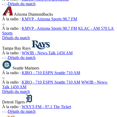
-
:
-
Détails du match
Arizona Diamondbacks
À la radio :
KMVP - Arizona Sports 98.7 FM
-
-
À la radio :
KMVP - Arizona Sports 98.7 FM
KLAC - AM 570 LA
Sports
Détails du match
Tampa Bay Rays
À la radio :
WWJB - News-Talk 1450 AM
-
:
-
Détails du match
Seattle Mariners
À la radio :
KIRO - 710 ESPN Seattle 710 AM
-
-
À la radio :
KIRO - 710 ESPN Seattle 710 AM
WWJB - News-
Talk 1450 AM
Détails du match
Detroit Tigers
À la radio :
WXYT-FM - 97.1 The Ticket
-
:
-
Détails du match