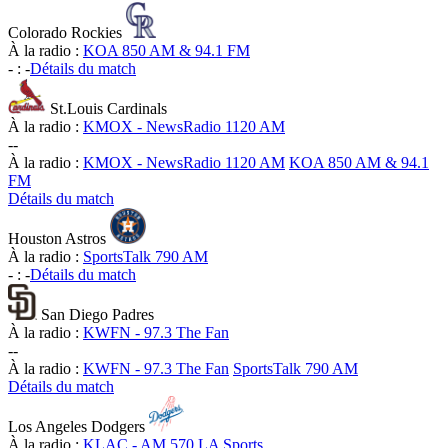
Colorado Rockies
À la radio :
KOA 850 AM & 94.1 FM
-
:
-
Détails du match
St.Louis Cardinals
À la radio :
KMOX - NewsRadio 1120 AM
-
-
À la radio :
KMOX - NewsRadio 1120 AM
KOA 850 AM & 94.1
FM
Détails du match
Houston Astros
À la radio :
SportsTalk 790 AM
-
:
-
Détails du match
San Diego Padres
À la radio :
KWFN - 97.3 The Fan
-
-
À la radio :
KWFN - 97.3 The Fan
SportsTalk 790 AM
Détails du match
Los Angeles Dodgers
À la radio :
KLAC - AM 570 LA Sports