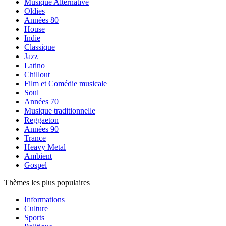
Musique Alternative
Oldies
Années 80
House
Indie
Classique
Jazz
Latino
Chillout
Film et Comédie musicale
Soul
Années 70
Musique traditionnelle
Reggaeton
Années 90
Trance
Heavy Metal
Ambient
Gospel
Thèmes les plus populaires
Informations
Culture
Sports