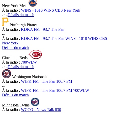
New York Mets
À la radio :
WINS - 1010 WINS CBS New York
-
:
-
Détails du match
Pittsburgh Pirates
À la radio :
KDKA FM - 93.7 The Fan
-
-
À la radio :
KDKA FM - 93.7 The Fan
WINS - 1010 WINS CBS
New York
Détails du match
Cincinnati Reds
À la radio :
700WLW
-
:
-
Détails du match
Washington Nationals
À la radio :
WJFK-FM - The Fan 106.7 FM
-
-
À la radio :
WJFK-FM - The Fan 106.7 FM
700WLW
Détails du match
Minnesota Twins
À la radio :
WCCO - News Talk 830