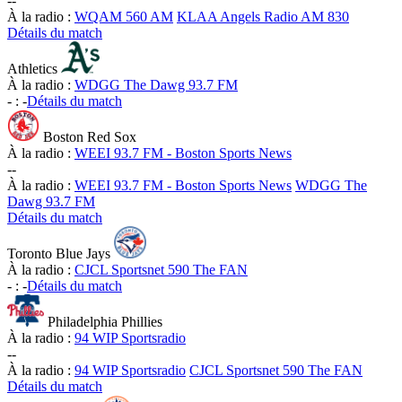
-
-
À la radio :
WQAM 560 AM
KLAA Angels Radio AM 830
Détails du match
Athletics
À la radio :
WDGG The Dawg 93.7 FM
-
:
-
Détails du match
Boston Red Sox
À la radio :
WEEI 93.7 FM - Boston Sports News
-
-
À la radio :
WEEI 93.7 FM - Boston Sports News
WDGG The
Dawg 93.7 FM
Détails du match
Toronto Blue Jays
À la radio :
CJCL Sportsnet 590 The FAN
-
:
-
Détails du match
Philadelphia Phillies
À la radio :
94 WIP Sportsradio
-
-
À la radio :
94 WIP Sportsradio
CJCL Sportsnet 590 The FAN
Détails du match