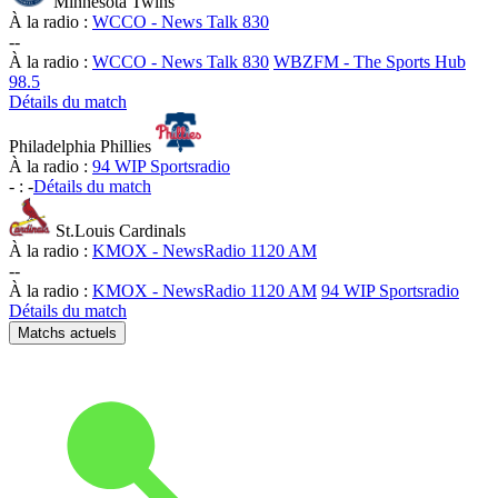
Minnesota Twins
À la radio :
WCCO - News Talk 830
-
-
À la radio :
WCCO - News Talk 830
WBZFM - The Sports Hub
98.5
Détails du match
Philadelphia Phillies
À la radio :
94 WIP Sportsradio
-
:
-
Détails du match
St.Louis Cardinals
À la radio :
KMOX - NewsRadio 1120 AM
-
-
À la radio :
KMOX - NewsRadio 1120 AM
94 WIP Sportsradio
Détails du match
Matchs actuels