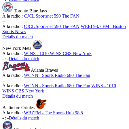
Toronto Blue Jays
À la radio :
CJCL Sportsnet 590 The FAN
-
-
À la radio :
CJCL Sportsnet 590 The FAN
WEEI 93.7 FM - Boston
Sports News
Détails du match
New York Mets
À la radio :
WINS - 1010 WINS CBS New York
-
:
-
Détails du match
Atlanta Braves
À la radio :
WCNN - Sports Radio 680 The Fan
-
-
À la radio :
WCNN - Sports Radio 680 The Fan
WINS - 1010
WINS CBS New York
Détails du match
Baltimore Orioles
À la radio :
WBZFM - The Sports Hub 98.5
-
:
-
Détails du match