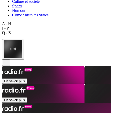
Culture et société
Sports
Humour
Crime : histoires vraies
A - H
I - P
Q - Z
En savoir plus
En savoir plus