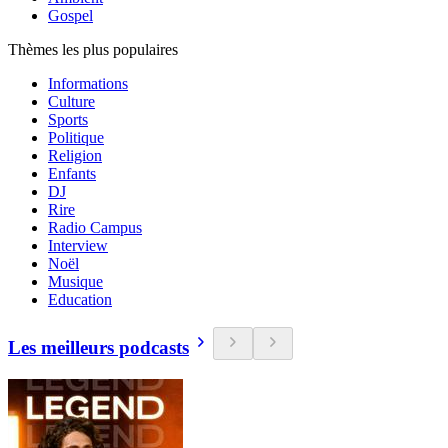
Gospel
Thèmes les plus populaires
Informations
Culture
Sports
Politique
Religion
Enfants
DJ
Rire
Radio Campus
Interview
Noël
Musique
Education
Les meilleurs podcasts