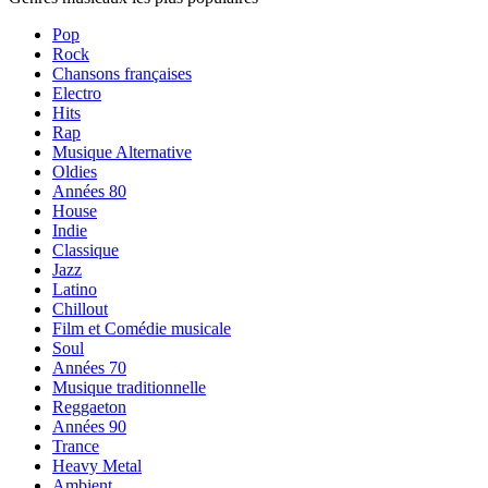
Pop
Rock
Chansons françaises
Electro
Hits
Rap
Musique Alternative
Oldies
Années 80
House
Indie
Classique
Jazz
Latino
Chillout
Film et Comédie musicale
Soul
Années 70
Musique traditionnelle
Reggaeton
Années 90
Trance
Heavy Metal
Ambient