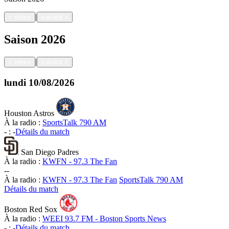
|
<
retour
suivant
>
Saison
2026
|
<
retour
suivant
>
lundi
10/08/2026
Houston Astros
À la radio :
SportsTalk 790 AM
-
:
-
Détails du match
San Diego Padres
À la radio :
KWFN - 97.3 The Fan
-
-
À la radio :
KWFN - 97.3 The Fan
SportsTalk 790 AM
Détails du match
Boston Red Sox
À la radio :
WEEI 93.7 FM - Boston Sports News
-
:
-
Détails du match