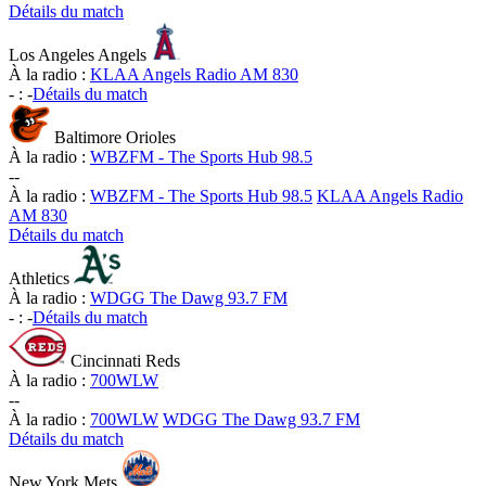
Détails du match
Los Angeles Angels
À la radio :
KLAA Angels Radio AM 830
-
:
-
Détails du match
Baltimore Orioles
À la radio :
WBZFM - The Sports Hub 98.5
-
-
À la radio :
WBZFM - The Sports Hub 98.5
KLAA Angels Radio
AM 830
Détails du match
Athletics
À la radio :
WDGG The Dawg 93.7 FM
-
:
-
Détails du match
Cincinnati Reds
À la radio :
700WLW
-
-
À la radio :
700WLW
WDGG The Dawg 93.7 FM
Détails du match
New York Mets