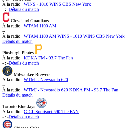
À la radio :
WINS - 1010 WINS CBS New York
-
:
-
Détails du match
Cleveland Guardians
À la radio :
WTAM 1100 AM
-
-
À la radio :
WTAM 1100 AM
WINS - 1010 WINS CBS New York
Détails du match
Pittsburgh Pirates
À la radio :
KDKA FM - 93.7 The Fan
-
:
-
Détails du match
Milwaukee Brewers
À la radio :
WTMJ - Newsradio 620
-
-
À la radio :
WTMJ - Newsradio 620
KDKA FM - 93.7 The Fan
Détails du match
Toronto Blue Jays
À la radio :
CJCL Sportsnet 590 The FAN
-
:
-
Détails du match