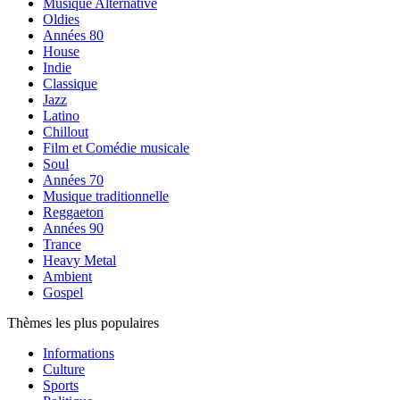
Musique Alternative
Oldies
Années 80
House
Indie
Classique
Jazz
Latino
Chillout
Film et Comédie musicale
Soul
Années 70
Musique traditionnelle
Reggaeton
Années 90
Trance
Heavy Metal
Ambient
Gospel
Thèmes les plus populaires
Informations
Culture
Sports