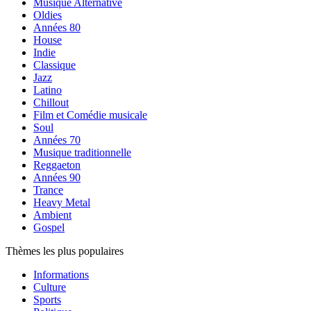
Musique Alternative
Oldies
Années 80
House
Indie
Classique
Jazz
Latino
Chillout
Film et Comédie musicale
Soul
Années 70
Musique traditionnelle
Reggaeton
Années 90
Trance
Heavy Metal
Ambient
Gospel
Thèmes les plus populaires
Informations
Culture
Sports