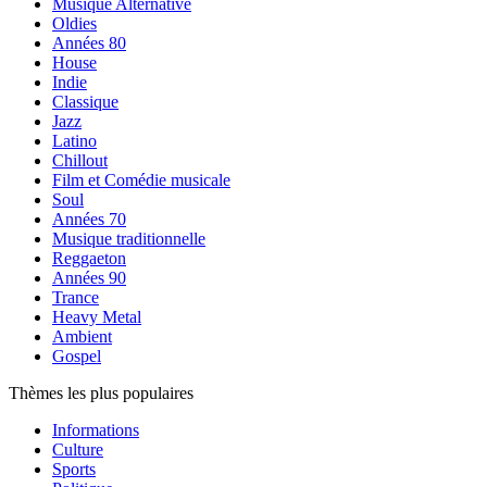
Musique Alternative
Oldies
Années 80
House
Indie
Classique
Jazz
Latino
Chillout
Film et Comédie musicale
Soul
Années 70
Musique traditionnelle
Reggaeton
Années 90
Trance
Heavy Metal
Ambient
Gospel
Thèmes les plus populaires
Informations
Culture
Sports