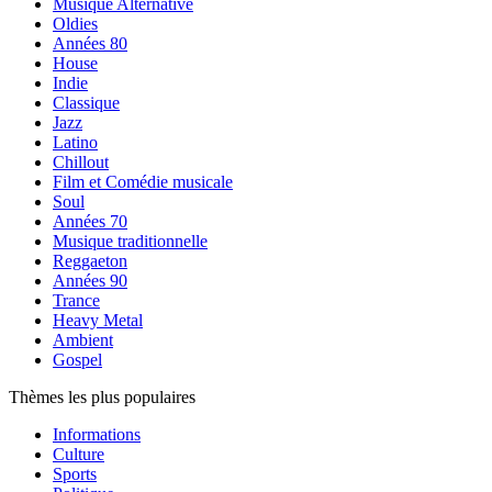
Musique Alternative
Oldies
Années 80
House
Indie
Classique
Jazz
Latino
Chillout
Film et Comédie musicale
Soul
Années 70
Musique traditionnelle
Reggaeton
Années 90
Trance
Heavy Metal
Ambient
Gospel
Thèmes les plus populaires
Informations
Culture
Sports