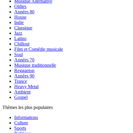
Musique Alternative
Oldies
Années 80
House
Indie
Classique
Jazz
Latino
Chillout
Film et Comédie musicale
Soul
Années 70
Musique traditionnelle
Reggaeton
Années 90
Trance
Heavy Metal
Ambient
Gospel
Thèmes les plus populaires
Informations
Culture
Sports