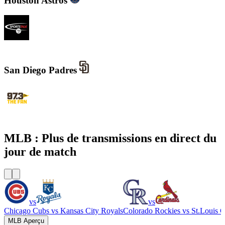
Houston Astros
SportsTalk 790 AM
San Diego Padres
KWFN - 97.3 The Fan
MLB : Plus de transmissions en direct du
jour de match
vs
vs
Chicago Cubs
vs
Kansas City Royals
Colorado Rockies
vs
St.Louis C
MLB Aperçu