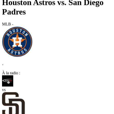
Houston Astros vs. San Diego
Padres
MLB
-
-
À la radio :
vs