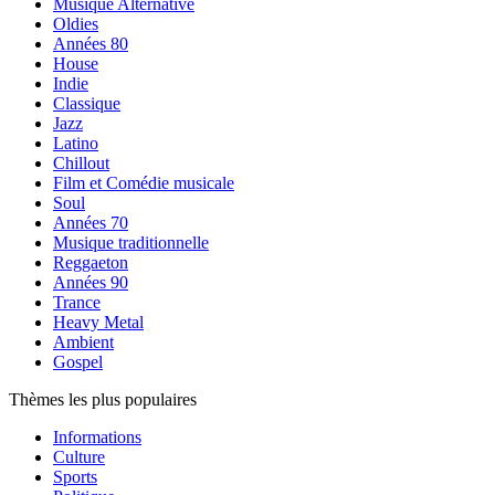
Musique Alternative
Oldies
Années 80
House
Indie
Classique
Jazz
Latino
Chillout
Film et Comédie musicale
Soul
Années 70
Musique traditionnelle
Reggaeton
Années 90
Trance
Heavy Metal
Ambient
Gospel
Thèmes les plus populaires
Informations
Culture
Sports