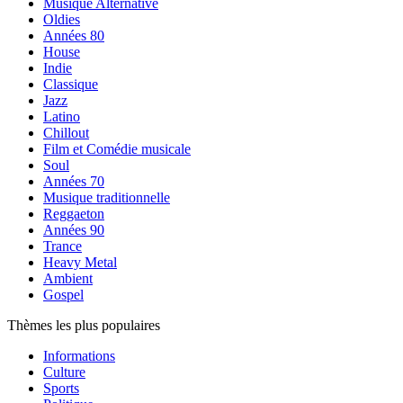
Musique Alternative
Oldies
Années 80
House
Indie
Classique
Jazz
Latino
Chillout
Film et Comédie musicale
Soul
Années 70
Musique traditionnelle
Reggaeton
Années 90
Trance
Heavy Metal
Ambient
Gospel
Thèmes les plus populaires
Informations
Culture
Sports