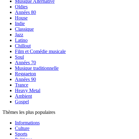
Musique Alternative
Oldies
Années 80
House
Indie
Classique
Jazz
Latino
Chillout
Film et Comédie musicale
Soul
Années 70
Musique traditionnelle
Reggaeton
Années 90
Trance
Heavy Metal
Ambient
Gospel
Thèmes les plus populaires
Informations
Culture
Sports