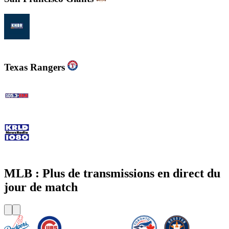
KNBR 104.5 / 680 AM
Texas Rangers
105.3 The Fan - CBS Dallas
KRLD Newsradio 1080 AM
MLB : Plus de transmissions en direct du
jour de match