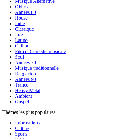
Musique Alternative
Oldies
Années 80
House
Indie
Classique
Jazz
Latino
Chillout
Film et Comédie musicale
Soul
Années 70
Musique traditionnelle
Reggaeton
Années 90
Trance
Heavy Metal
Ambient
Gospel
Thèmes les plus populaires
Informations
Culture
Sports