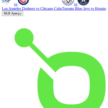
vs
vs
Los Angeles Dodgers
vs
Chicago Cubs
Toronto Blue Jays
vs
Houston
MLB Aperçu