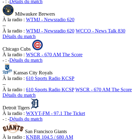
-
:
-
Détails du match
Milwaukee Brewers
À la radio :
WTMJ - Newsradio 620
-
-
À la radio :
WTMJ - Newsradio 620
WCCO - News Talk 830
Détails du match
Chicago Cubs
À la radio :
WSCR - 670 AM The Score
-
:
-
Détails du match
Kansas City Royals
À la radio :
610 Sports Radio KCSP
-
-
À la radio :
610 Sports Radio KCSP
WSCR - 670 AM The Score
Détails du match
Detroit Tigers
À la radio :
WXYT-FM - 97.1 The Ticket
-
:
-
Détails du match
San Francisco Giants
À la radio :
KNBR 104.5 / 680 AM