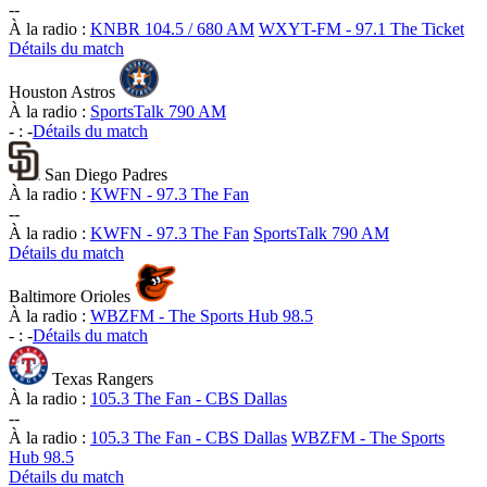
-
-
À la radio :
KNBR 104.5 / 680 AM
WXYT-FM - 97.1 The Ticket
Détails du match
Houston Astros
À la radio :
SportsTalk 790 AM
-
:
-
Détails du match
San Diego Padres
À la radio :
KWFN - 97.3 The Fan
-
-
À la radio :
KWFN - 97.3 The Fan
SportsTalk 790 AM
Détails du match
Baltimore Orioles
À la radio :
WBZFM - The Sports Hub 98.5
-
:
-
Détails du match
Texas Rangers
À la radio :
105.3 The Fan - CBS Dallas
-
-
À la radio :
105.3 The Fan - CBS Dallas
WBZFM - The Sports
Hub 98.5
Détails du match