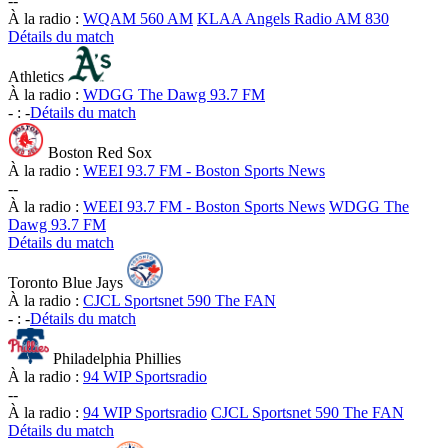
-
-
À la radio :
WQAM 560 AM
KLAA Angels Radio AM 830
Détails du match
Athletics
À la radio :
WDGG The Dawg 93.7 FM
-
:
-
Détails du match
Boston Red Sox
À la radio :
WEEI 93.7 FM - Boston Sports News
-
-
À la radio :
WEEI 93.7 FM - Boston Sports News
WDGG The
Dawg 93.7 FM
Détails du match
Toronto Blue Jays
À la radio :
CJCL Sportsnet 590 The FAN
-
:
-
Détails du match
Philadelphia Phillies
À la radio :
94 WIP Sportsradio
-
-
À la radio :
94 WIP Sportsradio
CJCL Sportsnet 590 The FAN
Détails du match