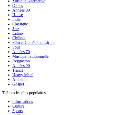
Musique Alternative
Oldies
Années 80
House
Indie
Classique
Jazz
Latino
Chillout
Film et Comédie musicale
Soul
Années 70
Musique traditionnelle
Reggaeton
Années 90
Trance
Heavy Metal
Ambient
Gospel
Thèmes les plus populaires
Informations
Culture
Sports