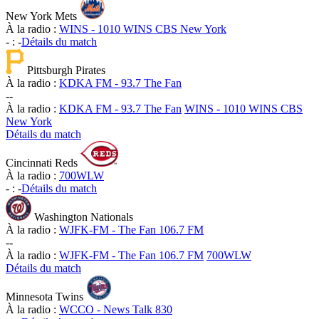
New York Mets
À la radio :
WINS - 1010 WINS CBS New York
-
:
-
Détails du match
Pittsburgh Pirates
À la radio :
KDKA FM - 93.7 The Fan
-
-
À la radio :
KDKA FM - 93.7 The Fan
WINS - 1010 WINS CBS
New York
Détails du match
Cincinnati Reds
À la radio :
700WLW
-
:
-
Détails du match
Washington Nationals
À la radio :
WJFK-FM - The Fan 106.7 FM
-
-
À la radio :
WJFK-FM - The Fan 106.7 FM
700WLW
Détails du match
Minnesota Twins
À la radio :
WCCO - News Talk 830