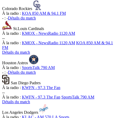
Colorado Rockies
À la radio :
KOA 850 AM & 94.1 FM
-
:
-
Détails du match
St.Louis Cardinals
À la radio :
KMOX - NewsRadio 1120 AM
-
-
À la radio :
KMOX - NewsRadio 1120 AM
KOA 850 AM & 94.1
FM
Détails du match
Houston Astros
À la radio :
SportsTalk 790 AM
-
:
-
Détails du match
San Diego Padres
À la radio :
KWFN - 97.3 The Fan
-
-
À la radio :
KWFN - 97.3 The Fan
SportsTalk 790 AM
Détails du match
Los Angeles Dodgers
À la radio :
KLAC - AM 570 LA Sports