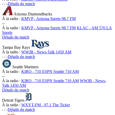
-
:
-
Détails du match
Arizona Diamondbacks
À la radio :
KMVP - Arizona Sports 98.7 FM
-
-
À la radio :
KMVP - Arizona Sports 98.7 FM
KLAC - AM 570 LA
Sports
Détails du match
Tampa Bay Rays
À la radio :
WWJB - News-Talk 1450 AM
-
:
-
Détails du match
Seattle Mariners
À la radio :
KIRO - 710 ESPN Seattle 710 AM
-
-
À la radio :
KIRO - 710 ESPN Seattle 710 AM
WWJB - News-
Talk 1450 AM
Détails du match
Detroit Tigers
À la radio :
WXYT-FM - 97.1 The Ticket
-
:
-
Détails du match