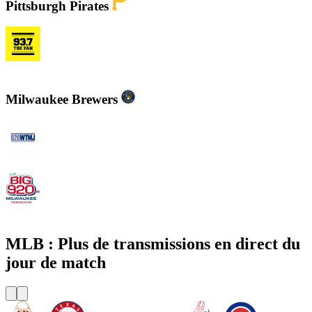
Pittsburgh Pirates
KDKA FM - 93.7 The Fan
Milwaukee Brewers
WTMJ - Newsradio 620
WOKY - The Big 920 AM
MLB : Plus de transmissions en direct du
jour de match