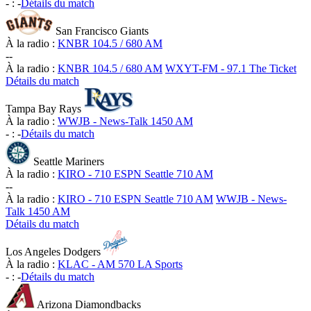
-
:
-
Détails du match
San Francisco Giants
À la radio :
KNBR 104.5 / 680 AM
-
-
À la radio :
KNBR 104.5 / 680 AM
WXYT-FM - 97.1 The Ticket
Détails du match
Tampa Bay Rays
À la radio :
WWJB - News-Talk 1450 AM
-
:
-
Détails du match
Seattle Mariners
À la radio :
KIRO - 710 ESPN Seattle 710 AM
-
-
À la radio :
KIRO - 710 ESPN Seattle 710 AM
WWJB - News-
Talk 1450 AM
Détails du match
Los Angeles Dodgers
À la radio :
KLAC - AM 570 LA Sports
-
:
-
Détails du match
Arizona Diamondbacks