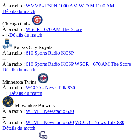
-
-
À la radio :
WMVP - ESPN 1000 AM
WTAM 1100 AM
Détails du match
Chicago Cubs
À la radio :
WSCR - 670 AM The Score
-
:
-
Détails du match
Kansas City Royals
À la radio :
610 Sports Radio KCSP
-
-
À la radio :
610 Sports Radio KCSP
WSCR - 670 AM The Score
Détails du match
Minnesota Twins
À la radio :
WCCO - News Talk 830
-
:
-
Détails du match
Milwaukee Brewers
À la radio :
WTMJ - Newsradio 620
-
-
À la radio :
WTMJ - Newsradio 620
WCCO - News Talk 830
Détails du match