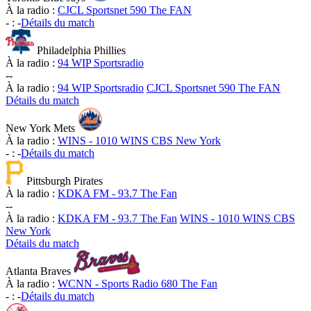
À la radio :
CJCL Sportsnet 590 The FAN
-
:
-
Détails du match
Philadelphia Phillies
À la radio :
94 WIP Sportsradio
-
-
À la radio :
94 WIP Sportsradio
CJCL Sportsnet 590 The FAN
Détails du match
New York Mets
À la radio :
WINS - 1010 WINS CBS New York
-
:
-
Détails du match
Pittsburgh Pirates
À la radio :
KDKA FM - 93.7 The Fan
-
-
À la radio :
KDKA FM - 93.7 The Fan
WINS - 1010 WINS CBS
New York
Détails du match
Atlanta Braves
À la radio :
WCNN - Sports Radio 680 The Fan
-
:
-
Détails du match