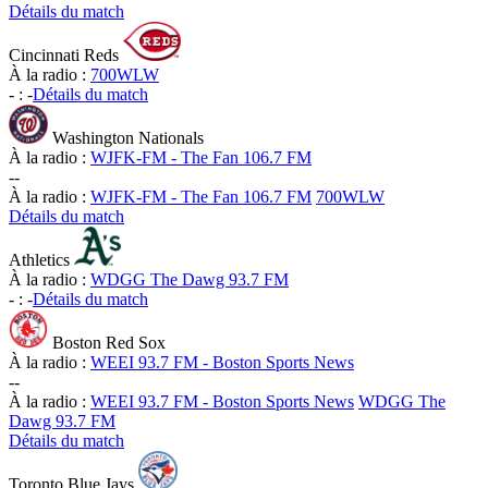
Détails du match
Cincinnati Reds
À la radio :
700WLW
-
:
-
Détails du match
Washington Nationals
À la radio :
WJFK-FM - The Fan 106.7 FM
-
-
À la radio :
WJFK-FM - The Fan 106.7 FM
700WLW
Détails du match
Athletics
À la radio :
WDGG The Dawg 93.7 FM
-
:
-
Détails du match
Boston Red Sox
À la radio :
WEEI 93.7 FM - Boston Sports News
-
-
À la radio :
WEEI 93.7 FM - Boston Sports News
WDGG The
Dawg 93.7 FM
Détails du match
Toronto Blue Jays