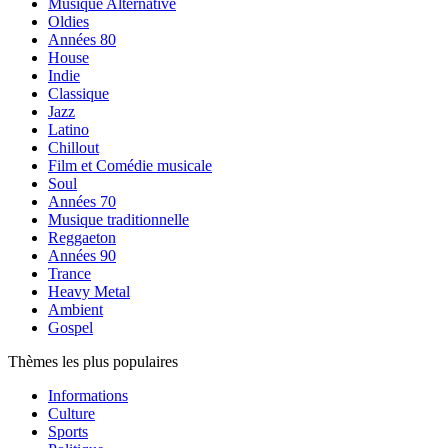
Musique Alternative
Oldies
Années 80
House
Indie
Classique
Jazz
Latino
Chillout
Film et Comédie musicale
Soul
Années 70
Musique traditionnelle
Reggaeton
Années 90
Trance
Heavy Metal
Ambient
Gospel
Thèmes les plus populaires
Informations
Culture
Sports