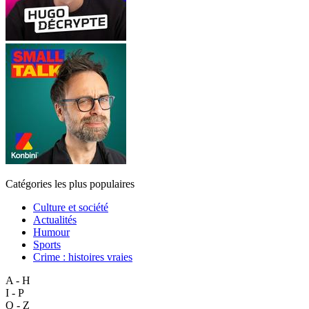
Catégories les plus populaires
Culture et société
Actualités
Humour
Sports
Crime : histoires vraies
A - H
I - P
Q - Z