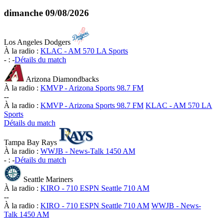
dimanche
09/08/2026
Los Angeles Dodgers
À la radio :
KLAC - AM 570 LA Sports
-
:
-
Détails du match
Arizona Diamondbacks
À la radio :
KMVP - Arizona Sports 98.7 FM
-
-
À la radio :
KMVP - Arizona Sports 98.7 FM
KLAC - AM 570 LA
Sports
Détails du match
Tampa Bay Rays
À la radio :
WWJB - News-Talk 1450 AM
-
:
-
Détails du match
Seattle Mariners
À la radio :
KIRO - 710 ESPN Seattle 710 AM
-
-
À la radio :
KIRO - 710 ESPN Seattle 710 AM
WWJB - News-
Talk 1450 AM