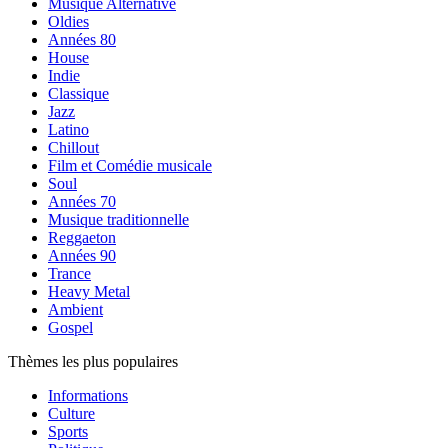
Musique Alternative
Oldies
Années 80
House
Indie
Classique
Jazz
Latino
Chillout
Film et Comédie musicale
Soul
Années 70
Musique traditionnelle
Reggaeton
Années 90
Trance
Heavy Metal
Ambient
Gospel
Thèmes les plus populaires
Informations
Culture
Sports