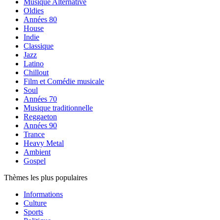
Musique Alternative
Oldies
Années 80
House
Indie
Classique
Jazz
Latino
Chillout
Film et Comédie musicale
Soul
Années 70
Musique traditionnelle
Reggaeton
Années 90
Trance
Heavy Metal
Ambient
Gospel
Thèmes les plus populaires
Informations
Culture
Sports