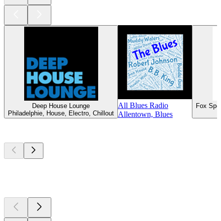
All Blues Radio
Deep House Lounge
Fox Spo
Philadelphie, House, Electro, Chillout
Allentown, Blues
Les meilleurs
podcasts
Les meilleurs
podcasts
Les meilleurs
podcasts