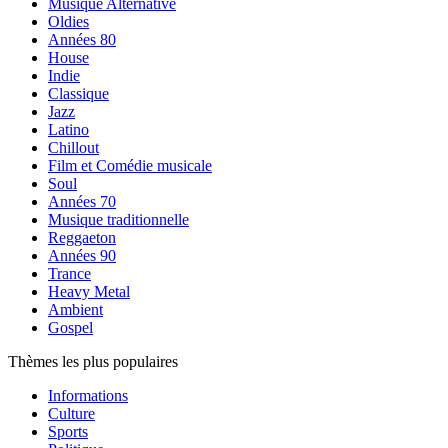
Musique Alternative
Oldies
Années 80
House
Indie
Classique
Jazz
Latino
Chillout
Film et Comédie musicale
Soul
Années 70
Musique traditionnelle
Reggaeton
Années 90
Trance
Heavy Metal
Ambient
Gospel
Thèmes les plus populaires
Informations
Culture
Sports