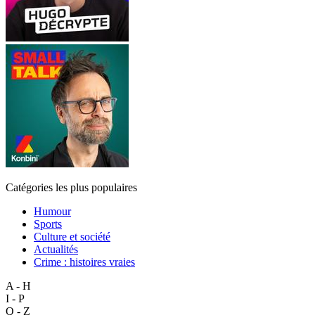
Catégories les plus populaires
Humour
Sports
Culture et société
Actualités
Crime : histoires vraies
A - H
I - P
Q - Z