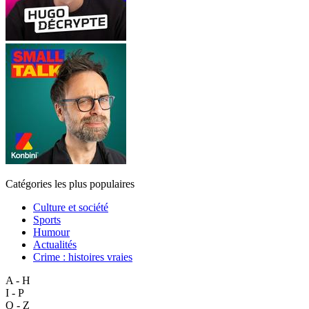
Catégories les plus populaires
Culture et société
Sports
Humour
Actualités
Crime : histoires vraies
A - H
I - P
Q - Z