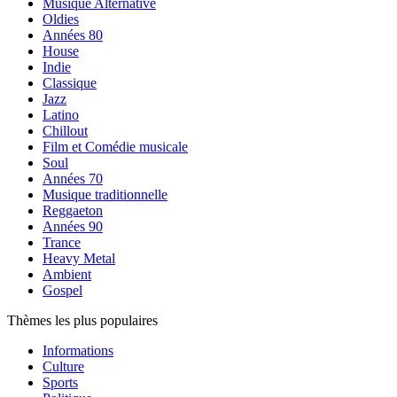
Musique Alternative
Oldies
Années 80
House
Indie
Classique
Jazz
Latino
Chillout
Film et Comédie musicale
Soul
Années 70
Musique traditionnelle
Reggaeton
Années 90
Trance
Heavy Metal
Ambient
Gospel
Thèmes les plus populaires
Informations
Culture
Sports