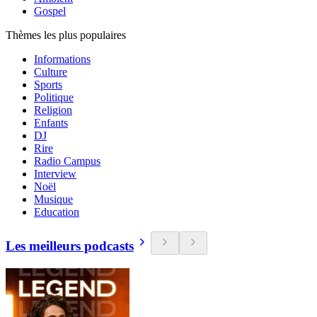
Gospel
Thèmes les plus populaires
Informations
Culture
Sports
Politique
Religion
Enfants
DJ
Rire
Radio Campus
Interview
Noël
Musique
Education
Les meilleurs podcasts