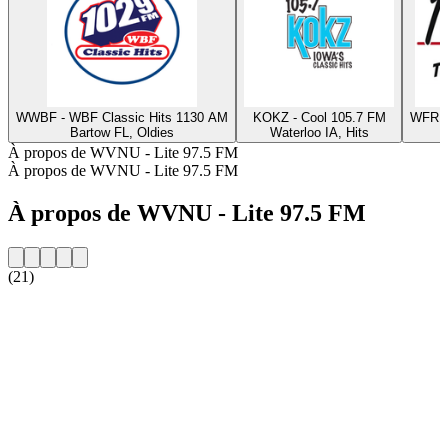
WWBF - WBF Classic Hits 1130 AM
KOKZ - Cool 105.7 FM
WFRL 
Bartow FL, Oldies
Waterloo IA, Hits
À propos de WVNU - Lite 97.5 FM
À propos de WVNU - Lite 97.5 FM
À propos de WVNU - Lite 97.5 FM
(21)
Site web de la radio