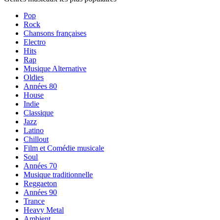
Pop
Rock
Chansons françaises
Electro
Hits
Rap
Musique Alternative
Oldies
Années 80
House
Indie
Classique
Jazz
Latino
Chillout
Film et Comédie musicale
Soul
Années 70
Musique traditionnelle
Reggaeton
Années 90
Trance
Heavy Metal
Ambient