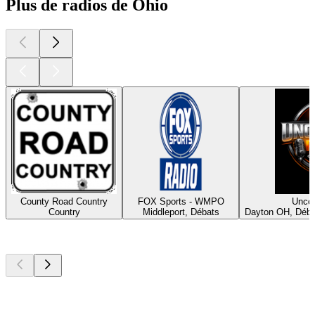
Plus de radios de Ohio
County Road Country
FOX Sports - WMPO
Unco
Country
Middleport, Débats
Dayton OH, Déba
Les meilleurs
podcasts
Les meilleurs
podcasts
Les meilleurs
podcasts