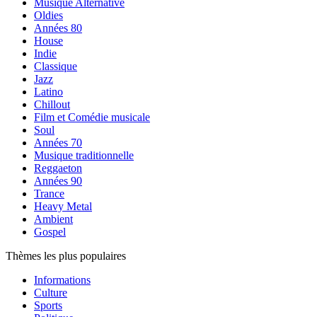
Musique Alternative
Oldies
Années 80
House
Indie
Classique
Jazz
Latino
Chillout
Film et Comédie musicale
Soul
Années 70
Musique traditionnelle
Reggaeton
Années 90
Trance
Heavy Metal
Ambient
Gospel
Thèmes les plus populaires
Informations
Culture
Sports