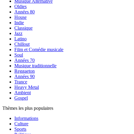
Musique Alternative
Oldies
Années 80
House
Indie
Classique
Jazz
Latino
Chillout
Film et Comédie musicale
Soul
Années 70
Musique traditionnelle
Reggaeton
Années 90
Trance
Heavy Metal
Ambient
Gospel
Thèmes les plus populaires
Informations
Culture
Sports