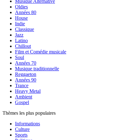
Musique Alternative
Oldies
Années 80
House
Indie
Classique
Jazz
Latino
Chillout
Film et Comédie musicale
Soul
Années 70
Musique traditionnelle
Reggaeton
Années 90
Trance
Heavy Metal
Ambient
Gospel
Thèmes les plus populaires
Informations
Culture
Sports