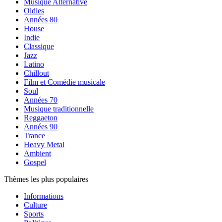
Musique Alternative
Oldies
Années 80
House
Indie
Classique
Jazz
Latino
Chillout
Film et Comédie musicale
Soul
Années 70
Musique traditionnelle
Reggaeton
Années 90
Trance
Heavy Metal
Ambient
Gospel
Thèmes les plus populaires
Informations
Culture
Sports