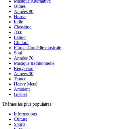
Musique Alternative
Oldies
Années 80
House
Indie
Classique
Jazz
Latino
Chillout
Film et Comédie musicale
Soul
Années 70
Musique traditionnelle
Reggaeton
Années 90
Trance
Heavy Metal
Ambient
Gospel
Thèmes les plus populaires
Informations
Culture
Sports