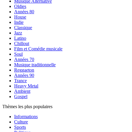
Musique Alternative
Oldies
Années 80
House
Indie
Classique
Jazz
Latino
Chillout
Film et Comédie musicale
Soul
Années 70
Musique traditionnelle
Reggaeton
Années 90
Trance
Heavy Metal
Ambient
Gospel
Thèmes les plus populaires
Informations
Culture
Sports