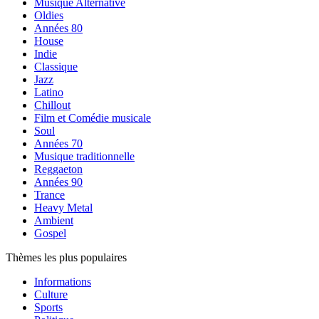
Musique Alternative
Oldies
Années 80
House
Indie
Classique
Jazz
Latino
Chillout
Film et Comédie musicale
Soul
Années 70
Musique traditionnelle
Reggaeton
Années 90
Trance
Heavy Metal
Ambient
Gospel
Thèmes les plus populaires
Informations
Culture
Sports