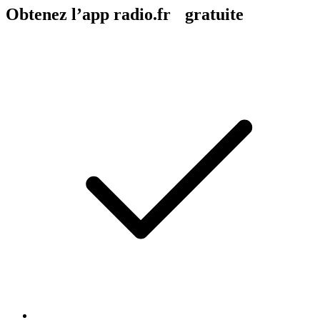
Obtenez l’app radio.fr gratuite