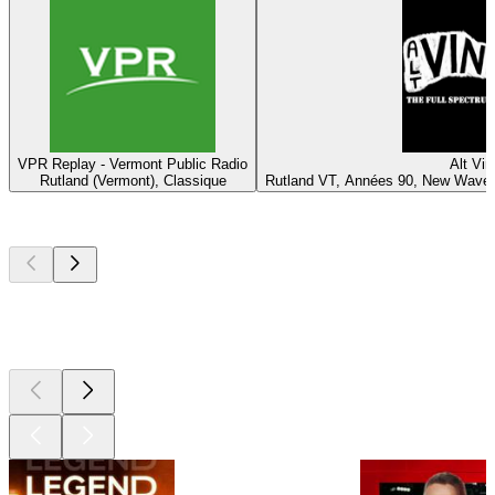
VPR Replay - Vermont Public Radio
Alt Vin
Rutland (Vermont), Classique
Rutland VT, Années 90, New Wave, 
Les meilleurs
podcasts
Les meilleurs
podcasts
Les meilleurs
podcasts