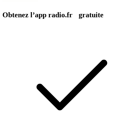
Obtenez l’app radio.fr gratuite