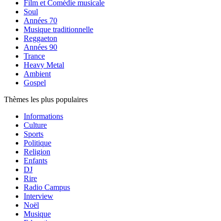
Film et Comédie musicale
Soul
Années 70
Musique traditionnelle
Reggaeton
Années 90
Trance
Heavy Metal
Ambient
Gospel
Thèmes les plus populaires
Informations
Culture
Sports
Politique
Religion
Enfants
DJ
Rire
Radio Campus
Interview
Noël
Musique