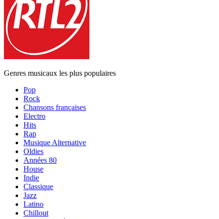
Genres musicaux les plus populaires
Pop
Rock
Chansons françaises
Electro
Hits
Rap
Musique Alternative
Oldies
Années 80
House
Indie
Classique
Jazz
Latino
Chillout