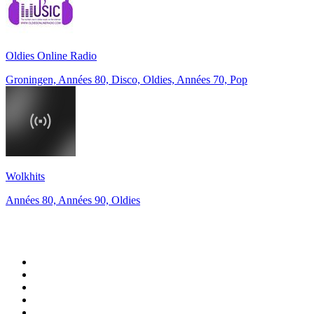
Oldies Online Radio
Groningen, Années 80, Disco, Oldies, Années 70, Pop
Wolkhits
Années 80, Années 90, Oldies
Top 100 sur
radio.fr
1
.
RTL
2
.
RMC Info Talk Sport
3
.
France Info
4
.
Europe 1
5
.
France Inter