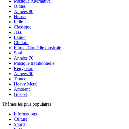
Musique Alternative
Oldies
Années 80
House
Indie
Classique
Jazz
Latino
Chillout
Film et Comédie musicale
Soul
Années 70
Musique traditionnelle
Reggaeton
Années 90
Trance
Heavy Metal
Ambient
Gospel
Thèmes les plus populaires
Informations
Culture
Sports