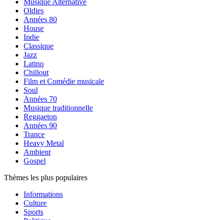
Musique Alternative
Oldies
Années 80
House
Indie
Classique
Jazz
Latino
Chillout
Film et Comédie musicale
Soul
Années 70
Musique traditionnelle
Reggaeton
Années 90
Trance
Heavy Metal
Ambient
Gospel
Thèmes les plus populaires
Informations
Culture
Sports