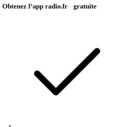
Obtenez l’app radio.fr gratuite