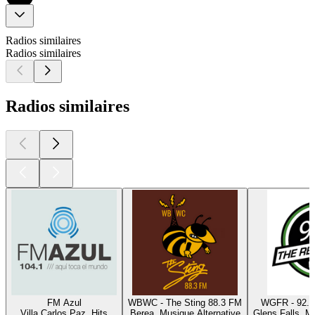
Radios similaires
Radios similaires
Radios similaires
FM Azul
WBWC - The Sting 88.3 FM
WGFR - 92.7
Villa Carlos Paz, Hits
Berea, Musique Alternative
Glens Falls, M