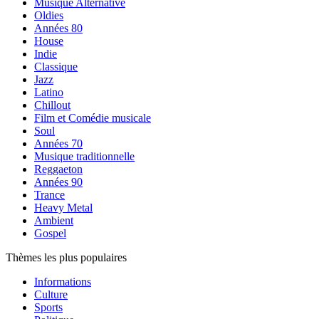
Musique Alternative
Oldies
Années 80
House
Indie
Classique
Jazz
Latino
Chillout
Film et Comédie musicale
Soul
Années 70
Musique traditionnelle
Reggaeton
Années 90
Trance
Heavy Metal
Ambient
Gospel
Thèmes les plus populaires
Informations
Culture
Sports