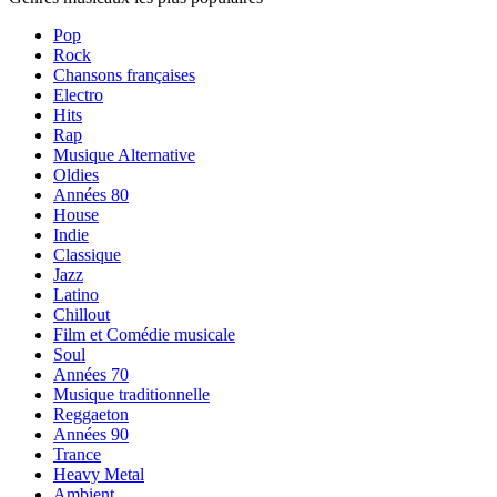
Pop
Rock
Chansons françaises
Electro
Hits
Rap
Musique Alternative
Oldies
Années 80
House
Indie
Classique
Jazz
Latino
Chillout
Film et Comédie musicale
Soul
Années 70
Musique traditionnelle
Reggaeton
Années 90
Trance
Heavy Metal
Ambient