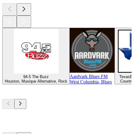
Aardvark Blues FM
94.5 The Buzz
TexasB
Houston, Musique Alternative, Rock
Country
West Columbia, Blues
Les meilleurs
podcasts
Les meilleurs
podcasts
Les meilleurs
podcasts