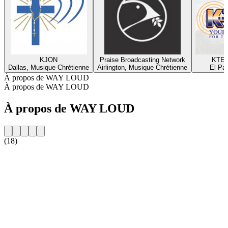
KJON
Praise Broadcasting Network
KTEP
Dallas, Musique Chrétienne
Airlington, Musique Chrétienne
El Pa
À propos de WAY LOUD
À propos de WAY LOUD
À propos de WAY LOUD
(18)
Site web de la radio