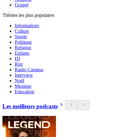
Gospel
Thèmes les plus populaires
Informations
Culture
Sports
Politique
Religion
Enfants
DJ
Rire
Radio Campus
Interview
Noël
Musique
Education
Les meilleurs podcasts