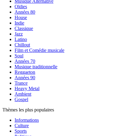
Musique Alternative
Oldies
Années 80
House
Indie
Classique
Jazz
Latino
Chillout
Film et Comédie musicale
Soul
Années 70
Musique traditionnelle
Reggaeton
Années 90
Trance
Heavy Metal
Ambient
Gospel
Thèmes les plus populaires
Informations
Culture
Sports