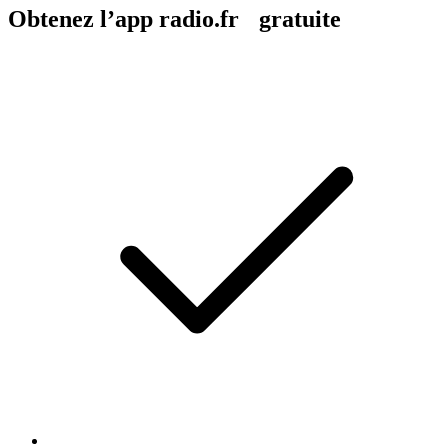
Obtenez l’app radio.fr gratuite