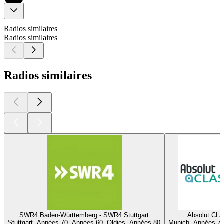
Radios similaires
Radios similaires
Radios similaires
SWR4 Baden-Württemberg - SWR4 Stuttgart
Absolut CL
Stuttgart, Années 70, Années 60, Oldies, Années 80
Munich, Années 70