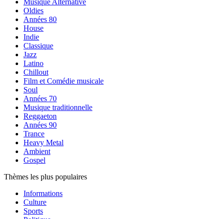
Musique Alternative
Oldies
Années 80
House
Indie
Classique
Jazz
Latino
Chillout
Film et Comédie musicale
Soul
Années 70
Musique traditionnelle
Reggaeton
Années 90
Trance
Heavy Metal
Ambient
Gospel
Thèmes les plus populaires
Informations
Culture
Sports