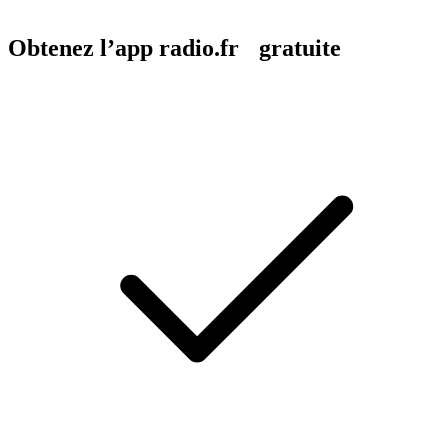
Obtenez l’app radio.fr gratuite