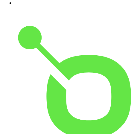
10
.
Small Talk - Konbini