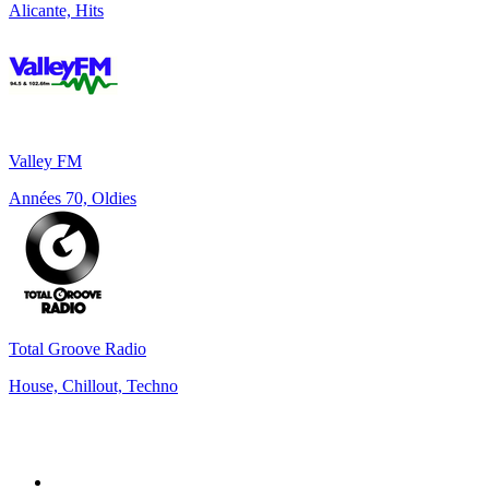
Alicante, Hits
Valley FM
Années 70, Oldies
Total Groove Radio
House, Chillout, Techno
Top 100 sur
radio.fr
1
.
RMC Info Talk Sport