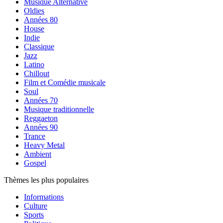
Musique Alternative
Oldies
Années 80
House
Indie
Classique
Jazz
Latino
Chillout
Film et Comédie musicale
Soul
Années 70
Musique traditionnelle
Reggaeton
Années 90
Trance
Heavy Metal
Ambient
Gospel
Thèmes les plus populaires
Informations
Culture
Sports